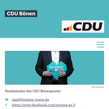
Sie sind hier
»
Torsten Goetz
CDU Bönen
Torsten
Goetz
Toggl
CDU Bönen
Vorsitzender der CDU Bönenpartei
mail@torsten-goetz.de
https://www.facebook.com/torsten.go.9