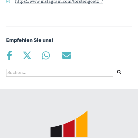
https://www.instagram.com/torstengoetz_/
Empfehlen Sie uns!
Suchformular
Suche
Fußbereich