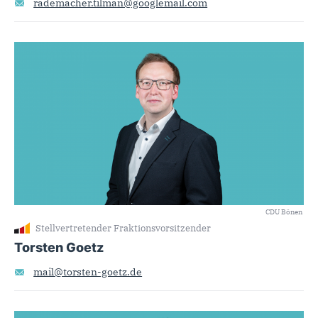
rademacher.tilman@googlemail.com
CDU Bönen
Stellvertretender Fraktionsvorsitzender
Torsten Goetz
mail@torsten-goetz.de