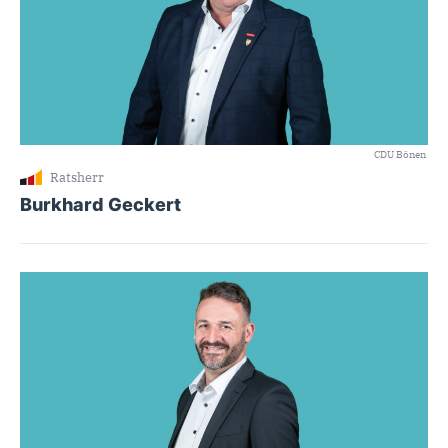
CDU Bönen
Ratsherr
Burkhard Geckert