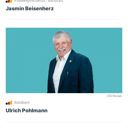
Pressesprecherin / Ratsfrau
Jasmin Beisenherz
CDU Bönen
Ratsherr
Ulrich Pohlmann