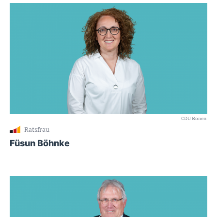
CDU Bönen
Ratsfrau
Füsun Böhnke