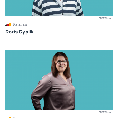
CDU Bönen
Ratsfrau
Doris Cyplik
CDU Bönen